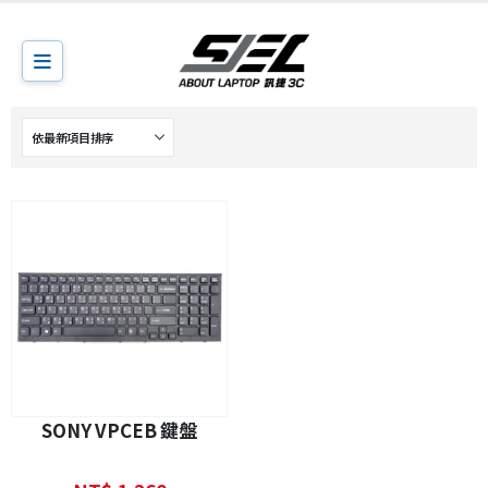
SONY VPCEB 鍵盤