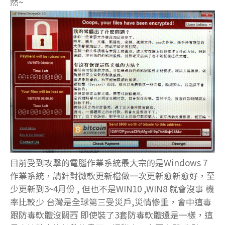
然~
目前受到攻擊的電腦作業系統最大宗的是Windows 7
作業系統，請針對微軟更新檔做一次更新愈新愈好，至
少更新到3~4月份 , 但也不是WIN10 ,WIN8 就會沒事 機
率比較少 台灣是全球第三受災戶,災情慘重，會中這毒
跟防毒軟體沒關西 即使裝了3套防毒軟體還是一樣，這