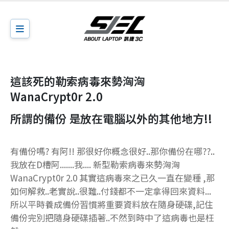
這該死的勒索病毒來勢洶洶
WanaCrypt0r 2.0
所謂的備份 是放在電腦以外的其他地方!!
有備份嗎? 有阿!! 那很好你概念很好..那你備份在哪??..
我放在D槽阿.......我.... 新型勒索病毒來勢洶洶
WanaCrypt0r 2.0 其實這病毒來之已久一直在變種 ,那
如何解救..老實說..很難..付錢都不一定拿得回來資料...
所以平時養成備份習慣將重要資料放在隨身硬碟,記住
備份完別把隨身硬碟插著..不然到時中了這病毒也是枉