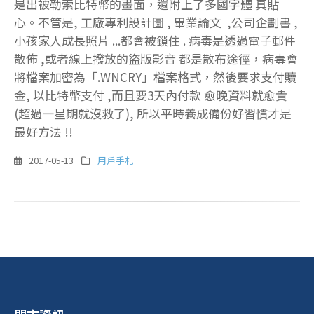
是出被勒索比特幣的畫面，還附上了多國字體 真貼
心。不管是, 工廠專利設計圖 , 畢業論文 ,公司企劃書 ,
小孩家人成長照片 ...都會被鎖住 . 病毒是透過電子郵件
散佈 ,或者線上撥放的盜版影音 都是散布途徑，病毒會
將檔案加密為「.WNCRY」檔案格式，然後要求支付贖
金, 以比特幣支付 ,而且要3天內付款 愈晚資料就愈貴
(超過一星期就沒救了), 所以平時養成備份好習慣才是
最好方法 !!
2017-05-13
用戶手札