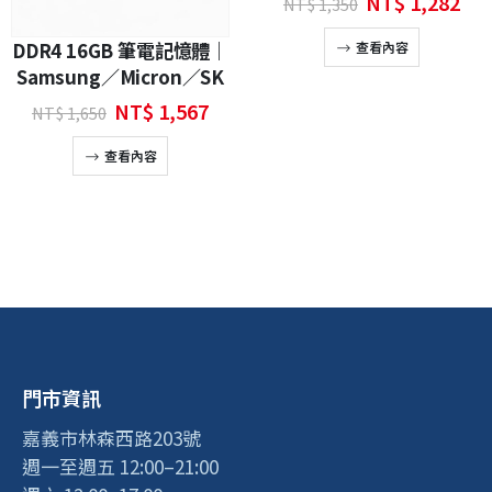
原
目
NT$
1,282
NT$
1,350
始
前
價
價
DDR4 16GB 筆電記憶體｜
查看內容
格：
格
Samsung／Micron／SK
NT$ 1,350。
NT
hynix｜隨機出貨 二手良
原
目
NT$
1,567
NT$
1,650
品
始
前
價
價
查看內容
格：
格：
NT$ 1,650。
NT$ 1,567。
門市資訊
嘉義市林森西路203號
週一至週五 12:00–21:00