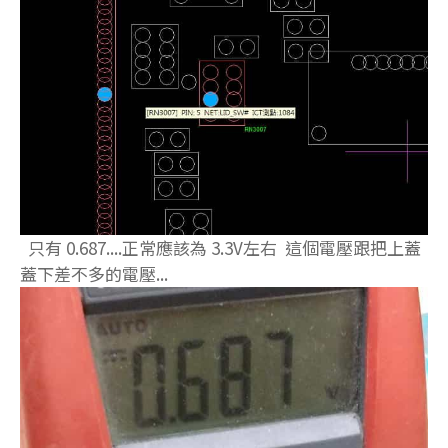
只有 0.687....正常應該為 3.3V左右 這個電壓跟把上蓋
蓋下差不多的電壓...