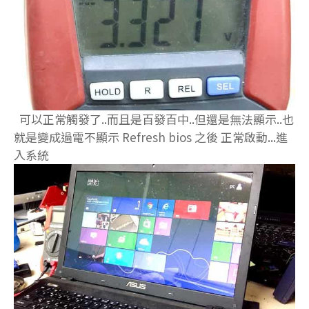
可以正常觸發了..而且是百發百中..但還是無法顯示..也
就是變成過電不顯示 Refresh bios 之後 正常啟動...進
入系統