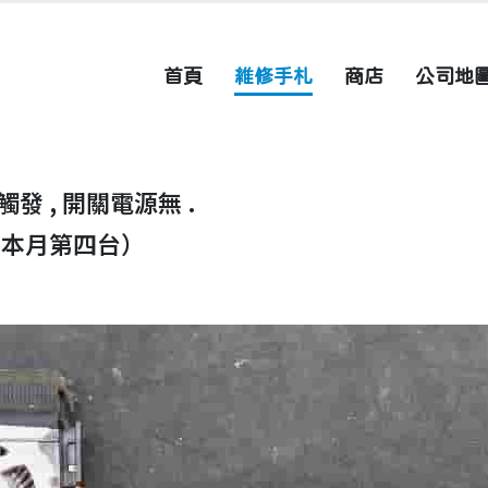
首頁
維修手札
商店
公司地
無法觸發 , 開關電源無 .
（本月第四台）
。