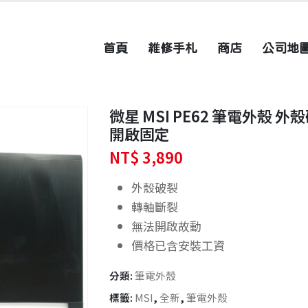
首頁
維修手札
商店
公司地
微星 MSI PE62 筆電外殼 
開啟固定
NT$
3,890
外殼破裂
轉軸斷裂
無法開啟故動
價格已含安裝工資
分類:
筆電外殼
標籤:
MSI
,
全新
,
筆電外殼