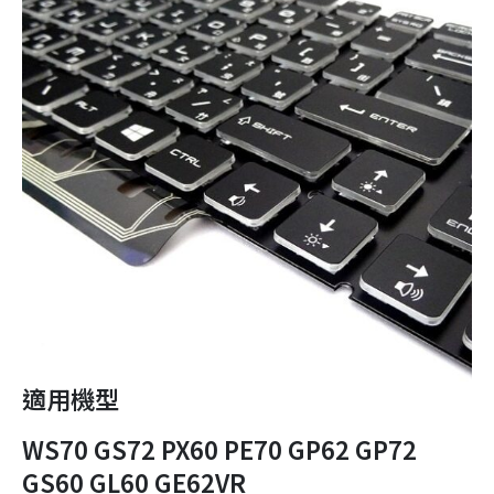
適用機型
WS70 GS72 PX60 PE70 GP62 GP72
GS60 GL60 GE62VR