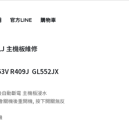
圖
官方LINE
購物車
01J 主機板維修
63V R409J GL552JX
後自動斷電 主機板浸水
時會關機後重開機, 按下開關無反
機