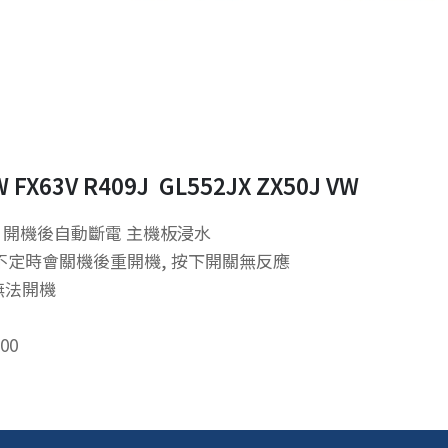
W FX63V R409J GL552JX ZX50J VW
 開機後自動斷電 主機板浸水
 ,不定時會關機後重開機, 按下開關無反應
無法開機
00