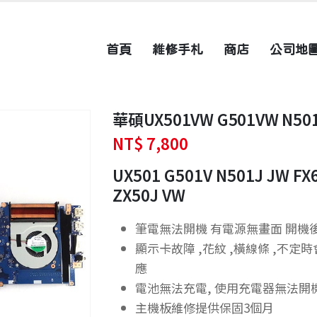
首頁
維修手札
商店
公司地
華碩UX501VW G501VW N5
NT$
7,800
UX501 G501V N501J JW FX
ZX50J VW
筆電無法開機 有電源無畫面 開機
顯示卡故障 ,花紋 ,橫線條 ,不定
應
電池無法充電, 使用充電器無法開
主機板維修提供保固3個月