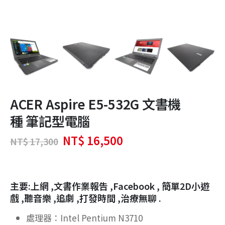
ACER Aspire E5-532G 文書機
種 筆記型電腦
原
目
NT$
16,500
NT$
17,300
始
前
價
價
格：
格：
NT$ 17,300。
NT$ 16,500。
主要:上網 ,文書作業報告 ,Facebook , 簡單2D小遊
戲 ,聽音樂 ,追劇 ,打發時間 ,治療無聊 .
處理器：Intel Pentium N3710