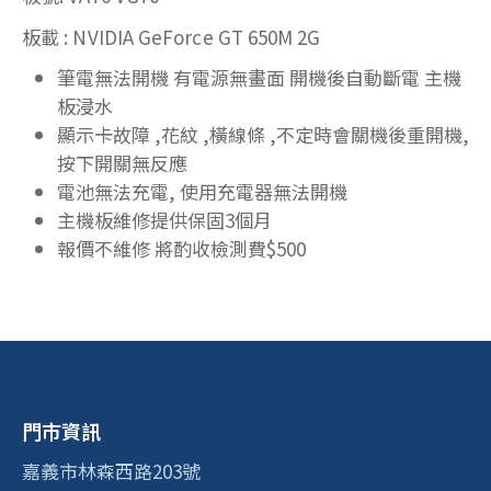
板載 : NVIDIA GeForce GT 650M 2G
筆電無法開機 有電源無畫面 開機後自動斷電 主機
板浸水
顯示卡故障 ,花紋 ,橫線條 ,不定時會關機後重開機,
按下開關無反應
電池無法充電, 使用充電器無法開機
主機板維修提供保固3個月
報價不維修 將酌收檢測費$500
門市資訊
嘉義市林森西路203號