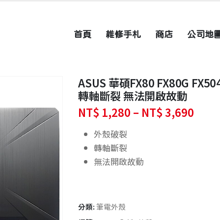
首頁
維修手札
商店
公司地
ASUS 華碩FX80 FX80G F
轉軸斷裂 無法開啟故動
價
NT$
1,280
–
NT$
3,690
格
範
外殼破裂
圍：
轉軸斷裂
NT$ 
無法開啟故動
到
NT$ 
分類:
筆電外殼