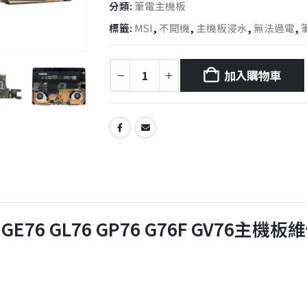
分類:
筆電主機板
標籤:
MSI
,
不開機
,
主機板浸水
,
無法過電
,
加入購物車
 GE76 GL76 GP76 G76F GV76主機板