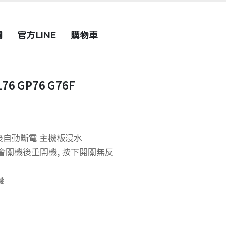
圖
官方LINE
購物車
76 GP76 G76F
後自動斷電 主機板浸水
時會關機後重開機, 按下開關無反
機