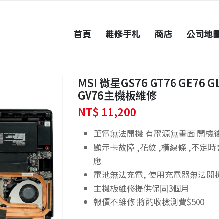
首頁
維修手札
商店
公司地
MSI 微星GS76 GT76 GE76 GL
GV76主機板維修
NT$
11,200
筆電無法開機 有電源無畫面 開機
顯示卡故障 ,花紋 ,橫線條 ,不定
應
電池無法充電, 使用充電器無法開
主機板維修提供保固3個月
報價不維修 將酌收檢測費$500