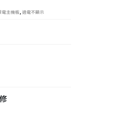
筆電主機板
,
過電不顯示
維修