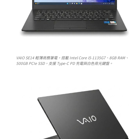
VAIO SE14 輕薄商務筆電，搭載 Intel Core i5-1135G7、8GB RAM、
500GB PCIe SSD，支援 Type-C PD 充電與白色背光鍵盤。