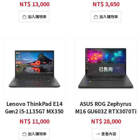
電
G16 / G15 GA503Q QR
NT$
13,000
NT$
3,650
QS / GU603 H Z 筆電鍵盤
加入購物車
加入購物車
已售完
Lenovo ThinkPad E14
ASUS ROG Zephyrus
Gen2 i5-1135G7 MX350
M16 GU603Z RTX3070Ti
商務筆電｜嘉義二手筆電
電競筆電｜嘉義二手筆電
NT$
11,000
NT$
28,000
加入購物車
查看內容