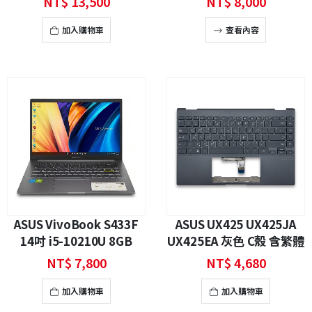
NT$
13,500
NT$
8,000
SSD
MX250 2GB 二手筆電
加入購物車
查看內容
ASUS VivoBook S433F
ASUS UX425 UX425JA
14吋 i5-10210U 8GB
UX425EA 灰色 C殼 含繁體
256GB SSD MX250
中文背光鍵盤 全新品
NT$
7,800
NT$
4,680
Win11 二手筆電
加入購物車
加入購物車