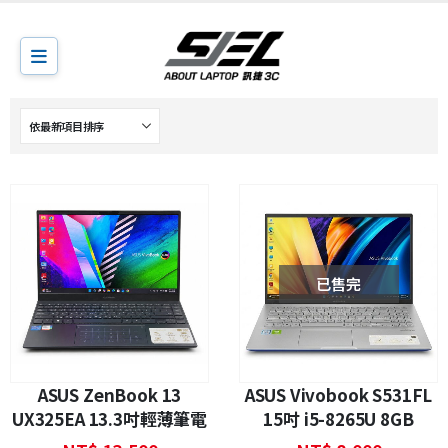
已售完
ASUS ZenBook 13
ASUS Vivobook S531FL
UX325EA 13.3吋輕薄筆電
15吋 i5-8265U 8GB
i7-1165G7 16GB 512GB
240GB NVMe SSD