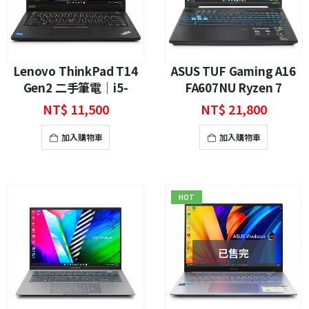
Lenovo ThinkPad T14
ASUS TUF Gaming A16
Gen2 二手筆電｜i5-
FA607NU Ryzen 7
1135G7、MX450、14吋
7535HS RTX 4050 16GB
NT$
11,500
NT$
21,800
FHD 商務筆電
電競筆電｜二手筆電 | 原廠
還有1年保固
加入購物車
加入購物車
HOT
已售完